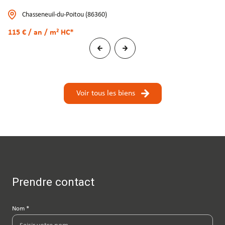
Chasseneuil-du-Poitou (86360)
115 € / an / m² HC*
Voir tous les biens
Prendre contact
Nom *