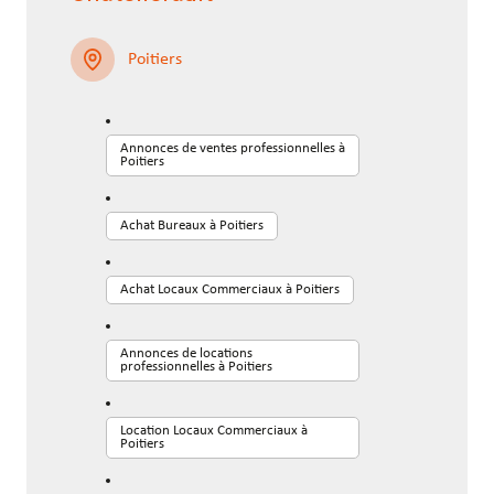
et de locations.
d'immobiliers d'entreprise à Poitiers
et Châtellerault.
Poitiers
Annonces de ventes professionnelles à
Poitiers
Achat Bureaux à Poitiers
Achat Locaux Commerciaux à Poitiers
Annonces de locations
professionnelles à Poitiers
Location Locaux Commerciaux à
Poitiers