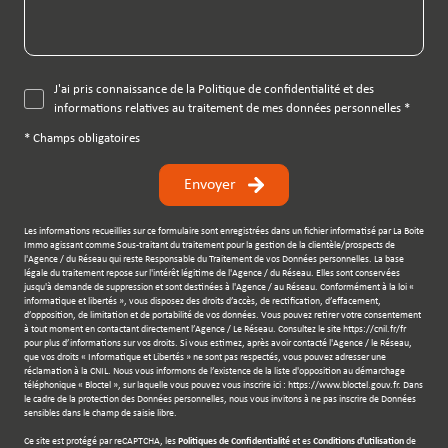
J'ai pris connaissance de la Politique de confidentialité et des
informations relatives au traitement de mes données personnelles *
* Champs obligatoires
Envoyer
Les informations recueillies sur ce formulaire sont enregistrées dans un fichier informatisé par La Boite
Immo agissant comme Sous-traitant du traitement pour la gestion de la clientèle/prospects de
l'Agence / du Réseau qui reste Responsable du Traitement de vos Données personnelles. La base
légale du traitement repose sur l'intérêt légitime de l'Agence / du Réseau. Elles sont conservées
jusqu'à demande de suppression et sont destinées à l'Agence / au Réseau. Conformément à la loi «
informatique et libertés », vous disposez des droits d’accès, de rectification, d’effacement,
d’opposition, de limitation et de portabilité de vos données. Vous pouvez retirer votre consentement
à tout moment en contactant directement l’Agence / Le Réseau. Consultez le site
https://cnil.fr/fr
pour plus d’informations sur vos droits. Si vous estimez, après avoir contacté l'Agence / le Réseau,
que vos droits « Informatique et Libertés » ne sont pas respectés, vous pouvez adresser une
réclamation à la CNIL. Nous vous informons de l’existence de la liste d'opposition au démarchage
téléphonique « Bloctel », sur laquelle vous pouvez vous inscrire ici :
https://www.bloctel.gouv.fr
. Dans
le cadre de la protection des Données personnelles, nous vous invitons à ne pas inscrire de Données
sensibles dans le champ de saisie libre.
Ce site est protégé par reCAPTCHA, les
Politiques de Confidentialité
et es
Conditions d'utilisation
de