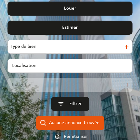
entrepôts
entrepôts
Louer
De l'immo pro
Estimer
De l'immo pro
Type de bien
Budget
Filtrer
Aucune annonce trouvée
Réinitialiser