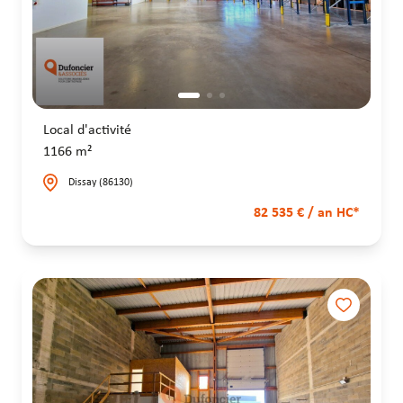
Local d'activité
1166 m²
Dissay (86130)
82 535 € / an HC*