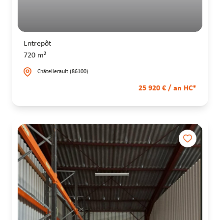
Entrepôt
720 m²
Châtellerault (86100)
25 920 € / an HC*