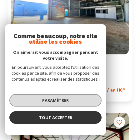
Comme beaucoup, notre site
utilise les cookies
On aimerait vous accompagner pendant
votre visite.
Local d'activité
En poursuivant, vous acceptez l'utilisation des
420 m²
cookies par ce site, afin de vous proposer des
contenus adaptés et réaliser des statistiques !
Poitiers (86000)
24 000 € / an HC*
PARAMÉTRER
TOUT ACCEPTER