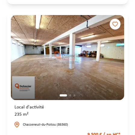
Local d'activité
235 m²
Chasseneuil-du-Poitou (86360)
9 500 € / an HC*