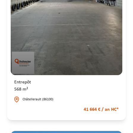
Entrepôt
568 m²
Châtellerault (86100)
41 664 € / an HC*