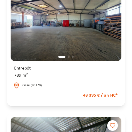
Entrepôt
789 m²
Cissé (86170)
43 395 € / an HC*