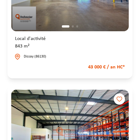
Local d'activité
843 m²
Dissay (86130)
43 000 € / an HC*