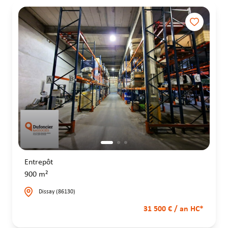
Entrepôt
900 m²
Dissay (86130)
31 500 € / an HC*