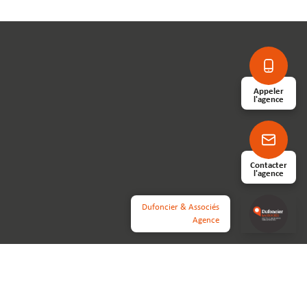
Appeler
l'agence
Contacter
l'agence
Dufoncier & Associés
Agence
Réalisé par