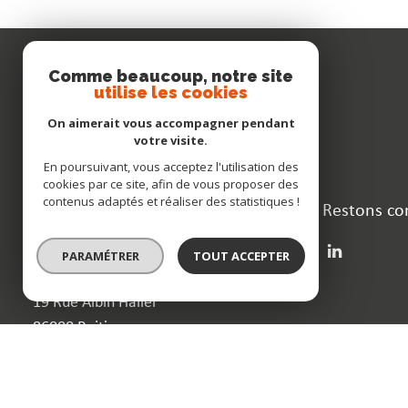
Comme beaucoup, notre site
utilise les cookies
On aimerait vous accompagner pendant
votre visite.
En poursuivant, vous acceptez l'utilisation des
cookies par ce site, afin de vous proposer des
contenus adaptés et réaliser des statistiques !
Restons co
Dufoncier & Associés
05 18 06 10 10
PARAMÉTRER
TOUT ACCEPTER
contact@dufoncieretassocies.fr
19 Rue Albin Haller
86000 Poitiers
Nos honoraires
Nos partenaires
Mentions légales
Admin