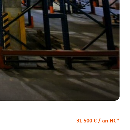
31 500 € / an HC*