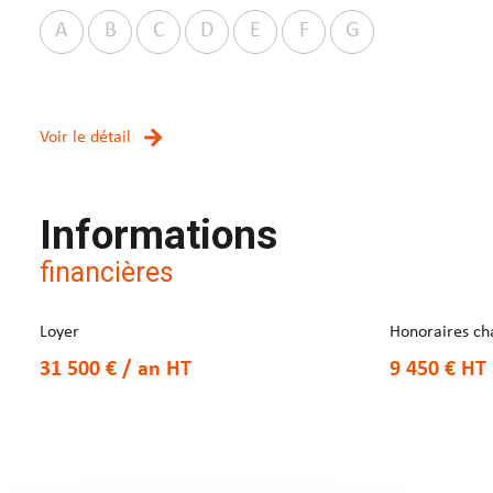
A
B
C
D
E
F
G
Voir le détail
Informations
financières
Loyer
Honoraires ch
31 500 € / an
HT
9 450 €
HT