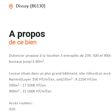
Dissay (86130)
A propos
de ce bien
Dufoncier propose à la location 3 entrepôts de 239, 500 et 900m
bureaux jusqu'à 60m².
Locaux situés dans un plus grand bâtiment, site clôturéLes accès
Naintré)Loyer 35€ HT/m²/an, soit235m² : 8 225€ HT/an
500m² : 17 500€ HT/an
900m² : 31 500€ HT/m²/an
Accès routiers :
A10