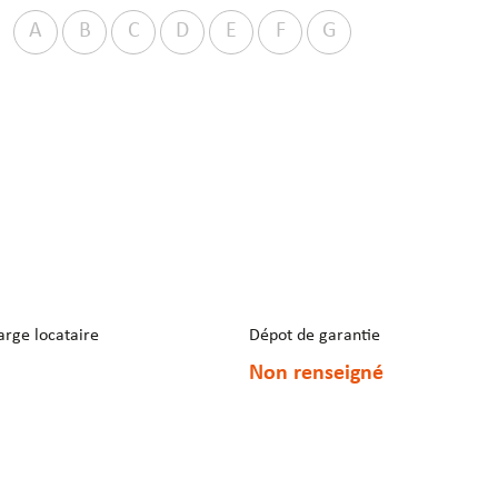
A
B
C
D
E
F
G
arge locataire
Dépot de garantie
Non renseigné