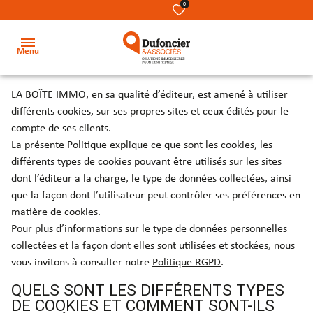
0
Menu
LA BOÎTE IMMO, en sa qualité d’éditeur, est amené à utiliser
Accueil
différents cookies, sur ses propres sites et ceux édités pour le
compte de ses clients.
Acheter
La présente Politique explique ce que sont les cookies, les
Terrains
Terrains
Nos
différents types de cookies pouvant être utilisés sur les sites
Louer
métiers
Locaux
Locaux
dont l’éditeur a la charge, le type de données collectées, ainsi
que la façon dont l’utilisateur peut contrôler ses préférences en
Investir
commerciaux
commerciaux
Notre
matière de cookies.
équipe
Secteur
Bureaux
Bureaux
Pour plus d’informations sur le type de données personnelles
collectées et la façon dont elles sont utilisées et stockées, nous
Notre
Locaux
Locaux
vous invitons à consulter notre
Politique RGPD
.
cabinet
d’activité
d’activité
QUELS SONT LES DIFFÉRENTS TYPES
&
&
DE COOKIES ET COMMENT SONT-ILS
Contact