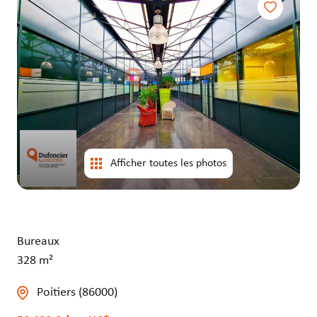
entrepôts
entrepôts
Afficher toutes les photos
Bureaux
328 m²
Poitiers (86000)