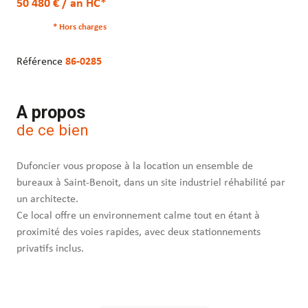
50 480 € / an HC*
* Hors charges
Référence
86-0285
A propos
de ce bien
Dufoncier vous propose à la location un ensemble de
bureaux à Saint-Benoit, dans un site industriel réhabilité par
un architecte.
Ce local offre un environnement calme tout en étant à
proximité des voies rapides, avec deux stationnements
privatifs inclus.
- Bureaux équipés de la climatisation réversible
- Câblage réseau - fibre optique - Baie de brassage