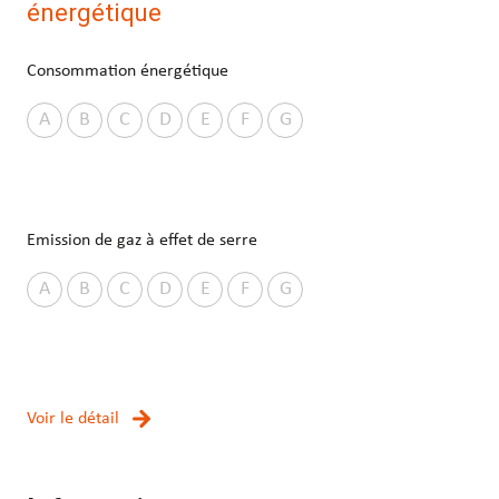
énergétique
Consommation énergétique
A
B
C
D
E
F
G
Emission de gaz à effet de serre
A
B
C
D
E
F
G
Voir le détail