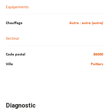
A10
Equipements
D910
Rocade
Chauffage
autre : autre (autre)
Les informations sur les risques auxquels ce bien est exposé
sont disponibles sur le site Géorisques :
Secteur
www.georisques.gouv.fr
Code postal
86000
Ville
Poitiers
Diagnostic