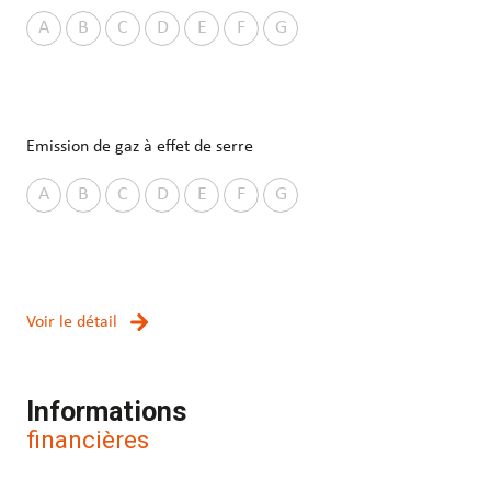
A
B
C
D
E
F
G
Emission de gaz à effet de serre
A
B
C
D
E
F
G
Voir le détail
Informations
financières