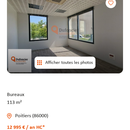
entrepôts
entrepôts
Afficher toutes les photos
Bureaux
113 m²
Poitiers (86000)
12 995 € / an HC*