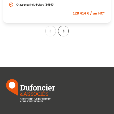
Chasseneuil-du-Poitou (86360)
128 414 € / an HC*