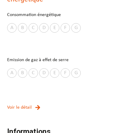
Consommation énergétique
A
B
C
D
E
F
G
Emission de gaz à effet de serre
A
B
C
D
E
F
G
Voir le détail
Informations