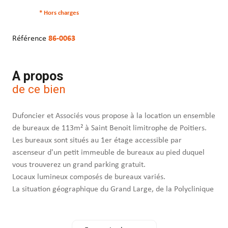
* Hors charges
Référence
86-0063
A propos
de ce bien
Dufoncier et Associés vous propose à la location un ensemble
de bureaux de 113m² à Saint Benoit limitrophe de Poitiers.
Les bureaux sont situés au 1er étage accessible par
ascenseur d'un petit immeuble de bureaux au pied duquel
vous trouverez un grand parking gratuit.
Locaux lumineux composés de bureaux variés.
La situation géographique du Grand Large, de la Polyclinique
et du CHU en fait une destination de choix pour les
professions médicales ou toutes activités relevant de
l'obligation d'exercer dans un immeuble recevant du public