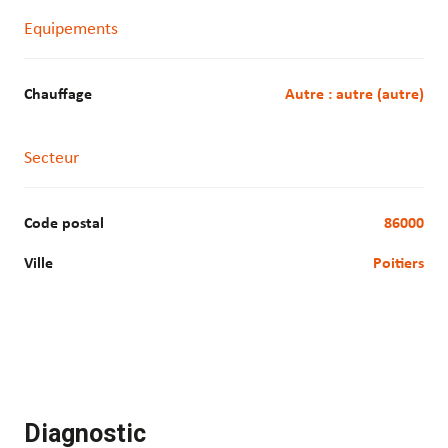
Les informations sur les risques auxquels ce bien est exposé
Equipements
sont disponibles sur le site Géorisques :
www.georisques.gouv.fr
Chauffage
autre : autre (autre)
Secteur
Code postal
86000
Ville
Poitiers
Diagnostic