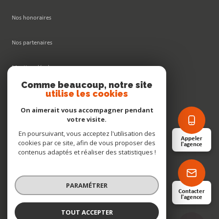
Nos honoraires
Nos partenaires
Mentions légales
Comme beaucoup, notre site
utilise les cookies
Admin
On aimerait vous accompagner pendant
Politique RGPD
votre visite.
En poursuivant, vous acceptez l'utilisation des
Appeler
cookies par ce site, afin de vous proposer des
Cookies
l'agence
contenus adaptés et réaliser des statistiques !
© 2026 | Tous droits réservés
PARAMÉTRER
Contacter
l'agence
Réalisé par
TOUT ACCEPTER