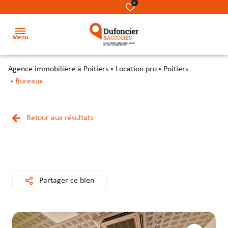
0
Menu
agence immobilière à Poitiers
Location pro
Poitiers
Accueil
Bureaux
Acheter
Terrains
Terrains
Nos
Retour aux résultats
Louer
métiers
Locaux
Locaux
Investir
commerciaux
commerciaux
Notre
équipe
Secteur
Bureaux
Bureaux
Partager ce bien
Notre
Locaux
Locaux
cabinet
d’activité
d’activité
&
&
Contact