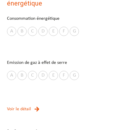
énergétique
Consommation énergétique
A
B
C
D
E
F
G
Emission de gaz à effet de serre
A
B
C
D
E
F
G
Voir le détail