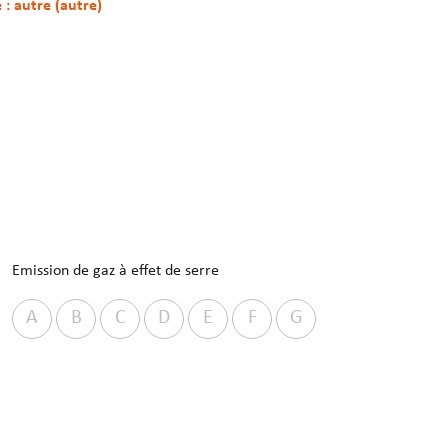
e : autre (autre)
Emission de gaz à effet de serre
A
B
C
D
E
F
G