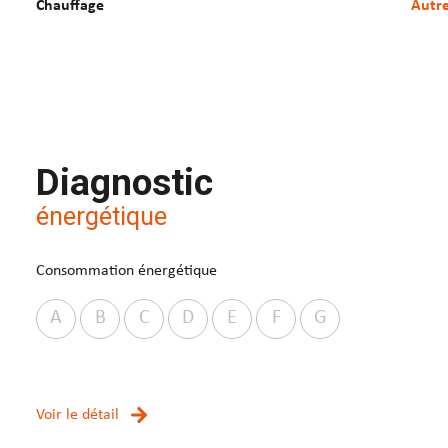
Chauffage
autr
Diagnostic
énergétique
Consommation énergétique
A
B
C
D
E
F
G
Voir le détail