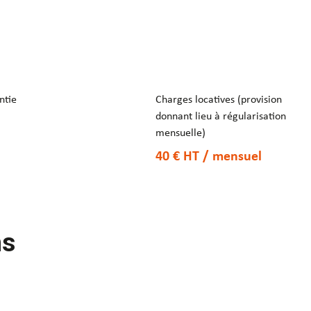
ntie
Charges locatives (provision
donnant lieu à régularisation
mensuelle)
40 €
HT
/ mensuel
ns