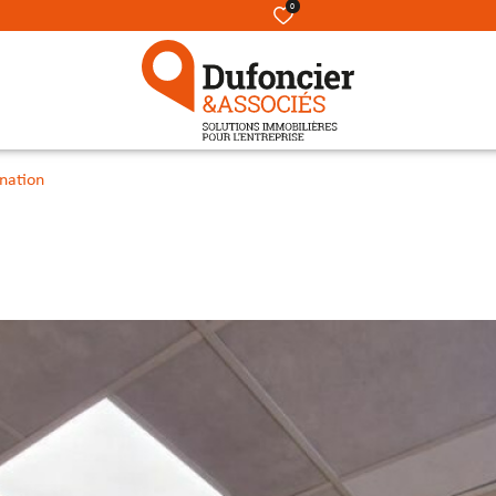
0
nation