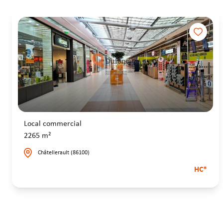
Local commercial
2265 m²
Châtellerault (86100)
HC*