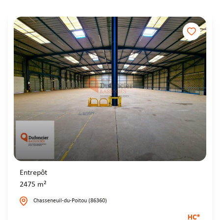
Entrepôt
2475 m²
Chasseneuil-du-Poitou (86360)
HC*