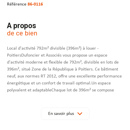
Référence
86-0116
A propos
de ce bien
Local d'activité 792m² divisible (396m²) à louer -
PoitiersDufoncier et Associés vous propose un espace
d'activité moderne et flexible de 792m², divisible en lots de
396m², situé Zone de la République à Poitiers. Ce bâtiment
neuf, aux normes RT 2012, offre une excellente performance
énergétique et un confort de travail optimal.Un espace
polyvalent et adaptableChaque lot de 396m² se compose
d'un dépôt/atelier de 297m² et d'une mezzanine de 99m².
Les locaux sont livrables soit brut de béton, soit aménagés
(sol souple, faux plafond, éclairage LED, climatisation
En savoir plus
réversible).