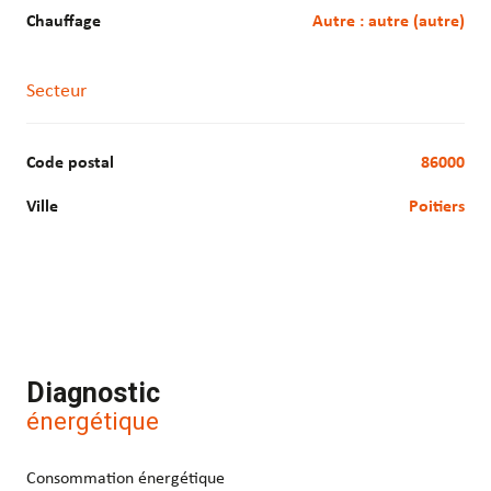
sont disponibles sur le site Géorisques :
Chauffage
autre : autre (autre)
www.georisques.gouv.fr
Secteur
Code postal
86000
Ville
Poitiers
Diagnostic
énergétique
Consommation énergétique