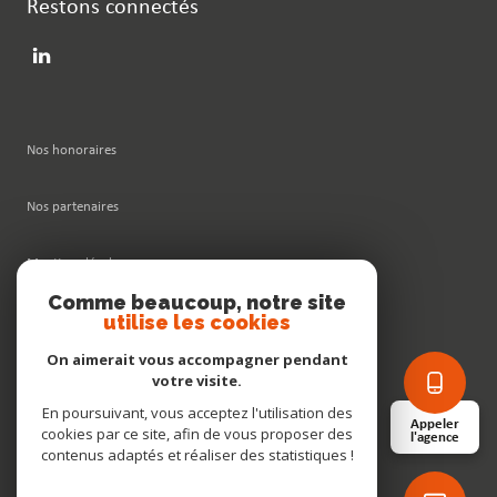
Restons connectés
Nos honoraires
Nos partenaires
Mentions légales
Comme beaucoup, notre site
utilise les cookies
Admin
On aimerait vous accompagner pendant
Politique RGPD
votre visite.
En poursuivant, vous acceptez l'utilisation des
Appeler
cookies par ce site, afin de vous proposer des
Cookies
l'agence
contenus adaptés et réaliser des statistiques !