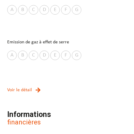
A
B
C
D
E
F
G
Emission de gaz à effet de serre
A
B
C
D
E
F
G
Voir le détail
Informations
financières