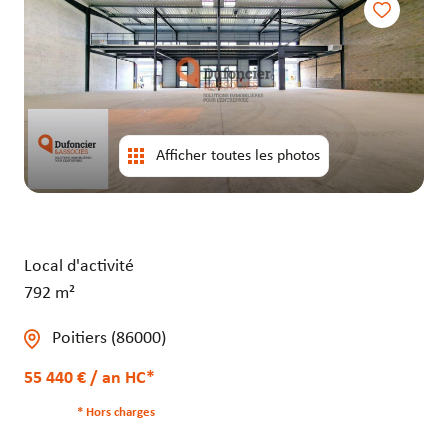
entrepôts
entrepôts
Afficher toutes les photos
Local d'activité
792 m²
Poitiers (86000)
55 440 € / an HC*
* Hors charges