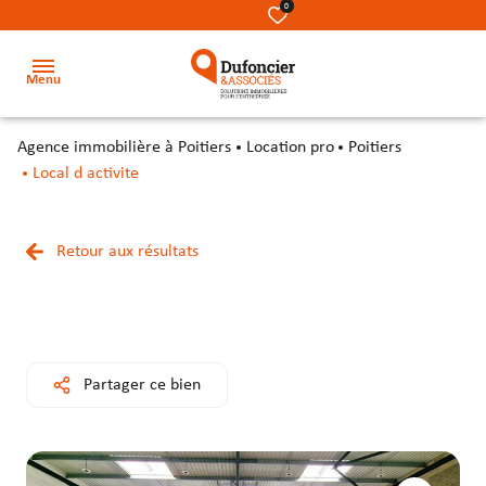
0
Menu
agence immobilière à Poitiers
Location pro
Poitiers
Accueil
Local d activite
Acheter
Terrains
Terrains
Nos
Retour aux résultats
Louer
métiers
Locaux
Locaux
Investir
commerciaux
commerciaux
Notre
équipe
Secteur
Bureaux
Bureaux
Partager ce bien
Notre
Locaux
Locaux
cabinet
d’activité
d’activité
&
&
Contact