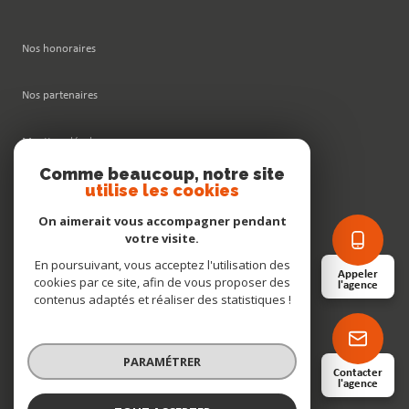
Nos honoraires
Nos partenaires
Mentions légales
Comme beaucoup, notre site
utilise les cookies
Admin
On aimerait vous accompagner pendant
Politique RGPD
votre visite.
En poursuivant, vous acceptez l'utilisation des
Appeler
cookies par ce site, afin de vous proposer des
Cookies
l'agence
contenus adaptés et réaliser des statistiques !
© 2026 | Tous droits réservés
PARAMÉTRER
Contacter
l'agence
Réalisé par