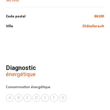
Secteur
Code postal
86100
Ville
Châtellerault
Diagnostic
énergétique
Consommation énergétique
A
B
C
D
E
F
G