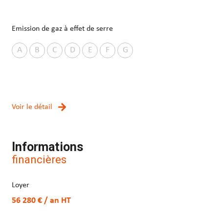
Emission de gaz à effet de serre
A
B
C
D
E
F
G
Voir le détail
Informations
financières
Loyer
56 280 € / an
HT