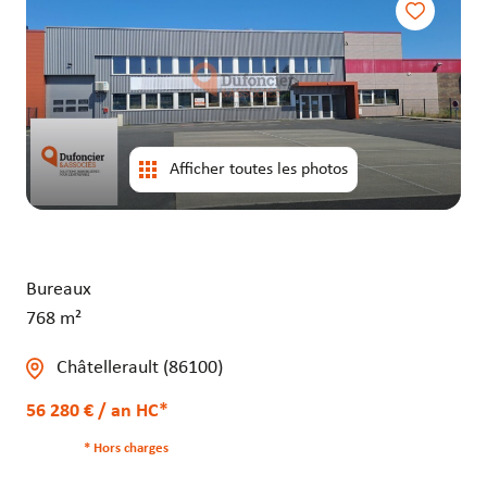
entrepôts
entrepôts
Afficher toutes les photos
Bureaux
768 m²
Châtellerault (86100)
56 280 € / an HC*
* Hors charges