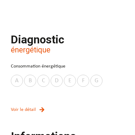
Diagnostic
énergétique
Consommation énergétique
A
B
C
D
E
F
G
Voir le détail