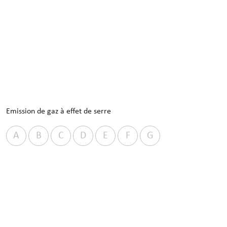
Emission de gaz à effet de serre
A
B
C
D
E
F
G