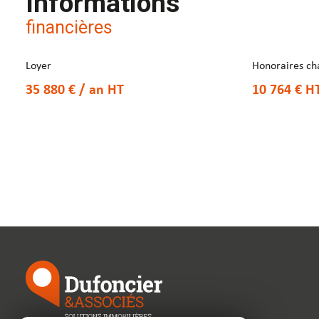
Informations
financières
Loyer
Honoraires ch
35 880 € / an
HT
10 764 €
H