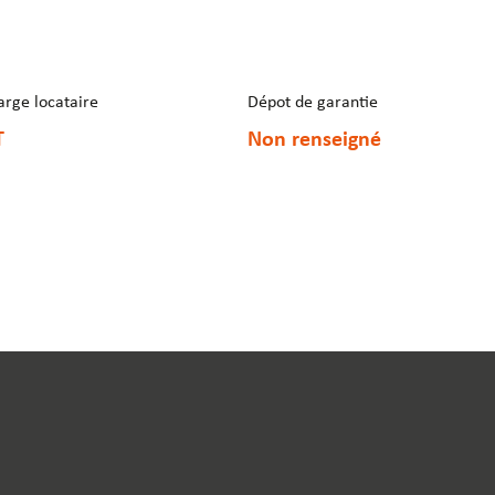
arge locataire
Dépot de garantie
T
Non renseigné