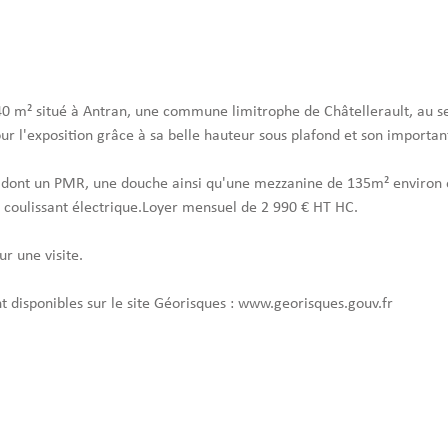
40 m² situé à Antran, une commune limitrophe de Châtellerault, au se
 l'exposition grâce à sa belle hauteur sous plafond et son importante
dont un PMR, une douche ainsi qu'une mezzanine de 135m² environ of
ail coulissant électrique.Loyer mensuel de 2 990 € HT HC.
r une visite.
nt disponibles sur le site Géorisques : www.georisques.gouv.fr