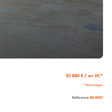
35 880 € / an HC*
* Hors charges
Référence
86-0437