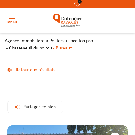
0
Menu
agence immobilière à Poitiers
Location pro
Accueil
Chasseneuil du poitou
Bureaux
Acheter
Terrains
Terrains
Nos
Retour aux résultats
Louer
métiers
Locaux
Locaux
Investir
commerciaux
commerciaux
Notre
équipe
Secteur
Bureaux
Bureaux
Partager ce bien
Notre
Locaux
Locaux
cabinet
d’activité
d’activité
&
&
Contact