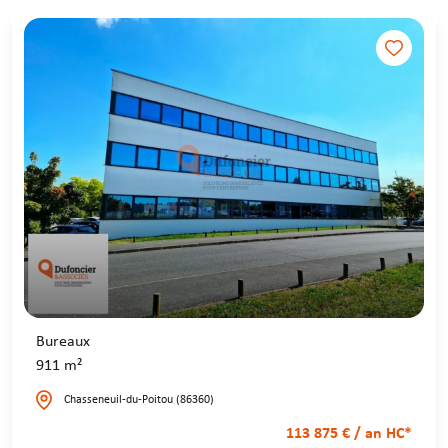
Bureaux
911 m²
Chasseneuil-du-Poitou (86360)
113 875 € / an HC*