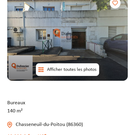
entrepôts
entrepôts
Afficher toutes les photos
Bureaux
140 m²
Chasseneuil-du-Poitou (86360)