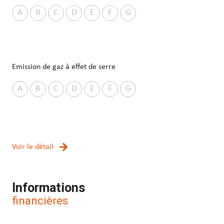
A
B
C
D
E
F
G
Emission de gaz à effet de serre
A
B
C
D
E
F
G
Voir le détail
Informations
financières