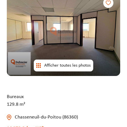
entrepôts
entrepôts
Afficher toutes les photos
Bureaux
129.8 m²
Chasseneuil-du-Poitou (86360)