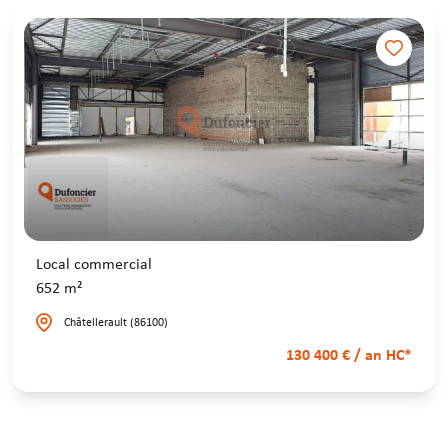
Local commercial
652 m²
Châtellerault (86100)
130 400 € / an HC*