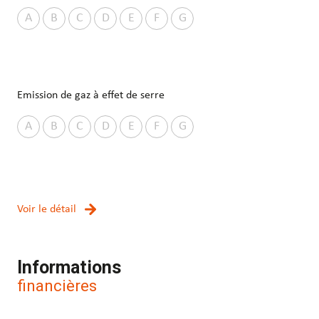
A
B
C
D
E
F
G
Emission de gaz à effet de serre
A
B
C
D
E
F
G
Voir le détail
Informations
financières