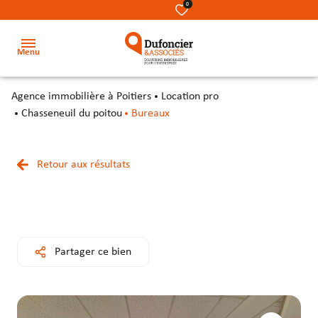
0
Menu
agence immobilière à Poitiers
Location pro
Accueil
Chasseneuil du poitou
Bureaux
Acheter
Terrains
Terrains
Nos
Retour aux résultats
Louer
métiers
Locaux
Locaux
Investir
commerciaux
commerciaux
Notre
équipe
Secteur
Bureaux
Bureaux
Partager ce bien
Notre
Locaux
Locaux
cabinet
d’activité
d’activité
&
&
Contact