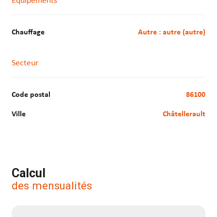
Equipements
Possibilité éventuelle de location des lots.
Prix net vendeur de 750€/m² HT + honoraires agence.
Chauffage
autre : autre (autre)
Accès routiers :
Secteur
A10/D910
Desserte en transports :
Code postal
86100
Bus ligne 2
Ville
Châtellerault
Les informations sur les risques auxquels ce bien est exposé
sont disponibles sur le site Géorisques :
www.georisques.gouv.fr
Calcul
des mensualités