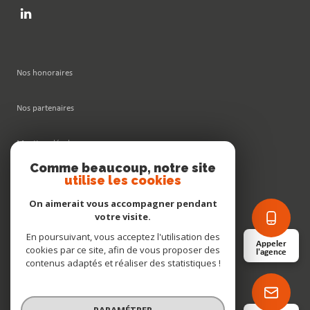
Nos honoraires
Nos partenaires
Mentions légales
Comme beaucoup, notre site
utilise les cookies
Admin
On aimerait vous accompagner pendant
Politique RGPD
votre visite.
En poursuivant, vous acceptez l'utilisation des
Appeler
cookies par ce site, afin de vous proposer des
Cookies
l'agence
contenus adaptés et réaliser des statistiques !
© 2026 | Tous droits réservés
PARAMÉTRER