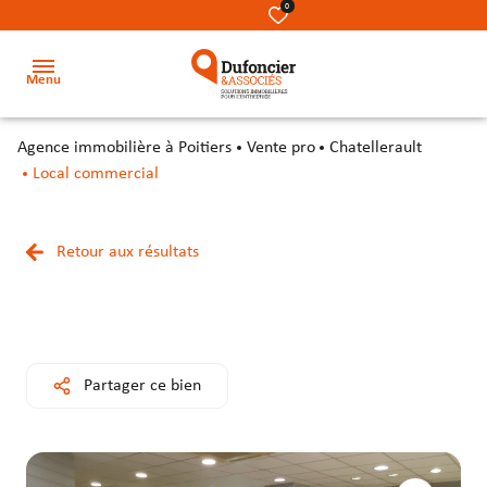
0
Menu
agence immobilière à Poitiers
Vente pro
Chatellerault
Accueil
Local commercial
Acheter
Terrains
Terrains
Nos
Retour aux résultats
Louer
métiers
Locaux
Locaux
Investir
commerciaux
commerciaux
Notre
équipe
Secteur
Bureaux
Bureaux
Partager ce bien
Notre
Locaux
Locaux
cabinet
d’activité
d’activité
&
&
Contact