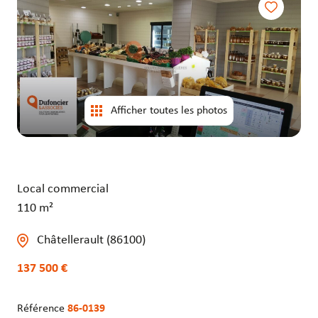
entrepôts
entrepôts
Afficher toutes les photos
Local commercial
110 m²
Châtellerault (86100)
137 500 €
Référence
86-0139