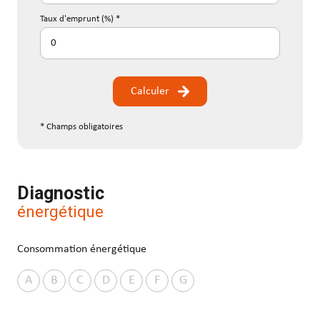
Taux d'emprunt (%) *
Calculer
* Champs obligatoires
Diagnostic
énergétique
Consommation énergétique
A
B
C
D
E
F
G