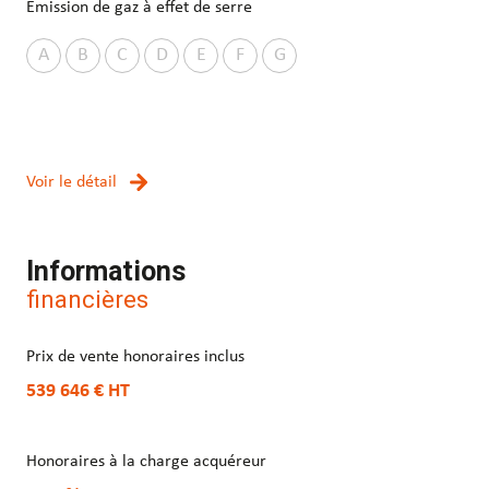
Emission de gaz à effet de serre
A
B
C
D
E
F
G
Voir le détail
Informations
financières
Prix de vente honoraires inclus
539 646 €
HT
Honoraires à la charge acquéreur