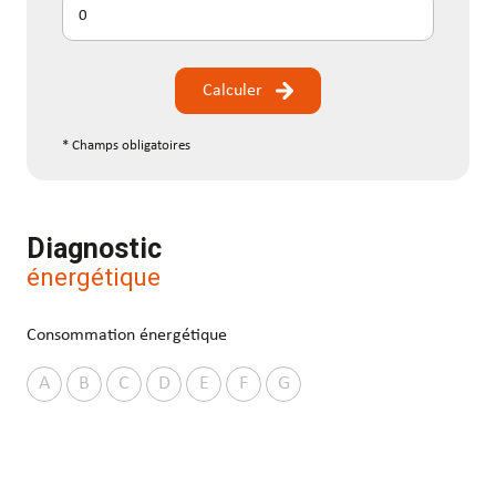
Calculer
* Champs obligatoires
Diagnostic
énergétique
Consommation énergétique
A
B
C
D
E
F
G