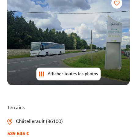
entrepôts
entrepôts
Afficher toutes les photos
Terrains
Châtellerault (86100)
539 646 €