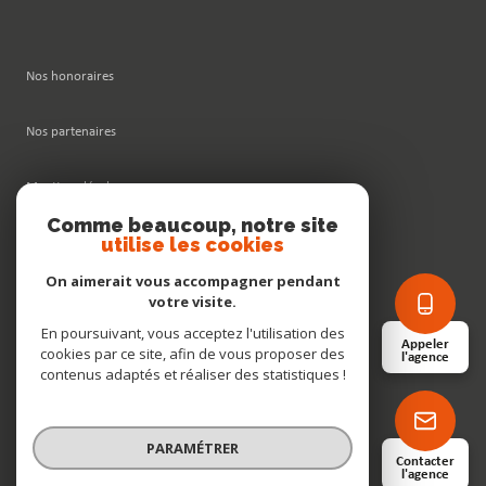
Nos honoraires
Nos partenaires
Mentions légales
Comme beaucoup, notre site
utilise les cookies
Admin
On aimerait vous accompagner pendant
Politique RGPD
votre visite.
En poursuivant, vous acceptez l'utilisation des
Appeler
cookies par ce site, afin de vous proposer des
Cookies
l'agence
contenus adaptés et réaliser des statistiques !
© 2026 | Tous droits réservés
PARAMÉTRER
Contacter
l'agence