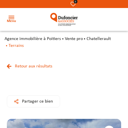
0
Menu
agence immobilière à Poitiers
Vente pro
Chatellerault
Accueil
Terrains
Acheter
Terrains
Terrains
Nos
Retour aux résultats
Louer
métiers
Locaux
Locaux
Investir
commerciaux
commerciaux
Notre
équipe
Secteur
Bureaux
Bureaux
Partager ce bien
Notre
Locaux
Locaux
cabinet
d’activité
d’activité
&
&
Contact