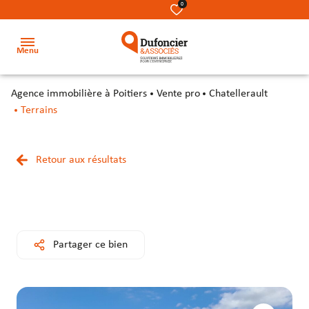
0
Menu
agence immobilière à Poitiers
Vente pro
Chatellerault
Accueil
Terrains
Acheter
Terrains
Terrains
Nos
Retour aux résultats
Louer
métiers
Locaux
Locaux
Investir
commerciaux
commerciaux
Notre
équipe
Secteur
Bureaux
Bureaux
Partager ce bien
Notre
Locaux
Locaux
cabinet
d’activité
d’activité
&
&
Contact