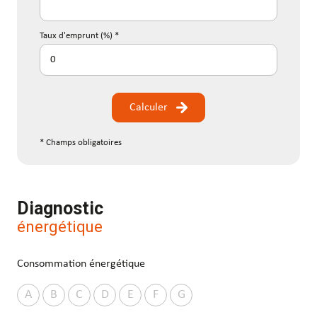
Taux d'emprunt (%) *
Calculer
* Champs obligatoires
Diagnostic
énergétique
Consommation énergétique
A
B
C
D
E
F
G