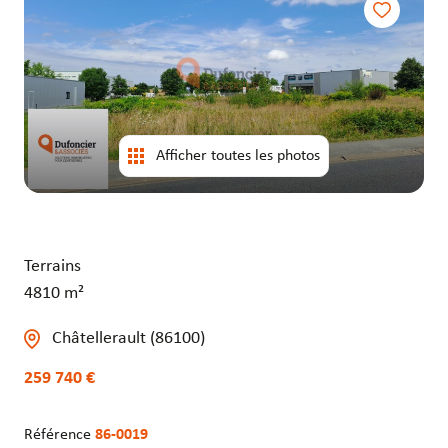
entrepôts
entrepôts
Afficher toutes les photos
Terrains
4810 m²
Châtellerault (86100)
259 740 €
Référence
86-0019