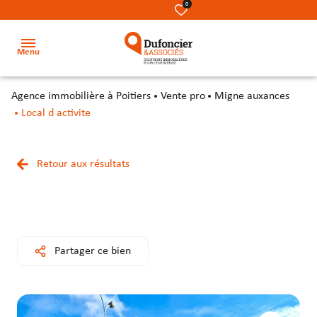
0
Menu
agence immobilière à Poitiers
Vente pro
Migne auxances
Accueil
Local d activite
Acheter
Terrains
Terrains
Nos
Retour aux résultats
Louer
métiers
Locaux
Locaux
Investir
commerciaux
commerciaux
Notre
équipe
Secteur
Bureaux
Bureaux
Partager ce bien
Notre
Locaux
Locaux
cabinet
d’activité
d’activité
&
&
Contact