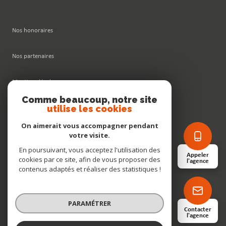
Nos honoraires
Nos partenaires
Mentions légales
Comme beaucoup, notre site
utilise les cookies
Admin
On aimerait vous accompagner pendant
Politique RGPD
votre visite.
En poursuivant, vous acceptez l'utilisation des
Appeler
cookies par ce site, afin de vous proposer des
Cookies
l'agence
contenus adaptés et réaliser des statistiques !
© 2026 | Tous droits réservés
PARAMÉTRER
Contacter
l'agence