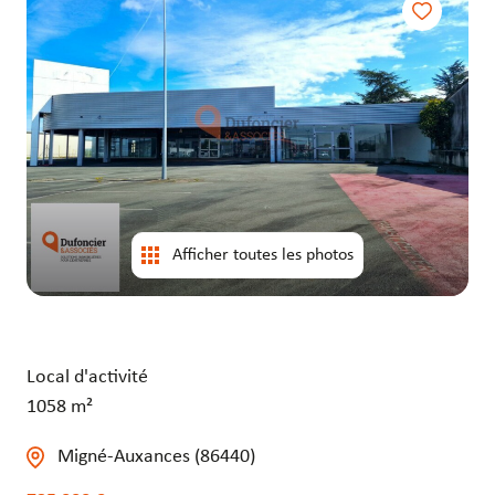
entrepôts
entrepôts
Afficher toutes les photos
Local d'activité
1058 m²
Migné-Auxances (86440)