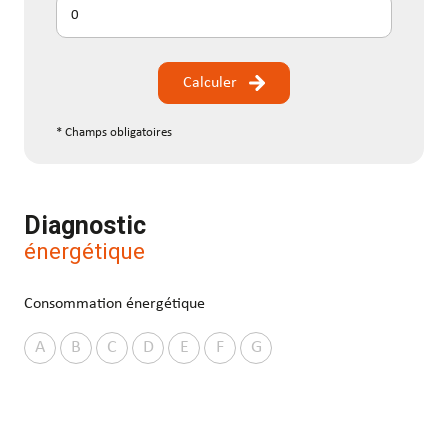
Calculer
* Champs obligatoires
Diagnostic
énergétique
Consommation énergétique
A
B
C
D
E
F
G