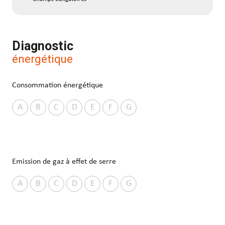
Diagnostic
énergétique
Consommation énergétique
A
B
C
D
E
F
G
Emission de gaz à effet de serre
A
B
C
D
E
F
G