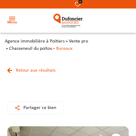
0
Menu
agence immobilière à Poitiers
Vente pro
Accueil
Chasseneuil du poitou
Bureaux
Acheter
Terrains
Terrains
Nos
Retour aux résultats
Louer
métiers
Locaux
Locaux
Investir
commerciaux
commerciaux
Notre
équipe
Secteur
Bureaux
Bureaux
Partager ce bien
Notre
Locaux
Locaux
cabinet
d’activité
d’activité
&
&
Contact