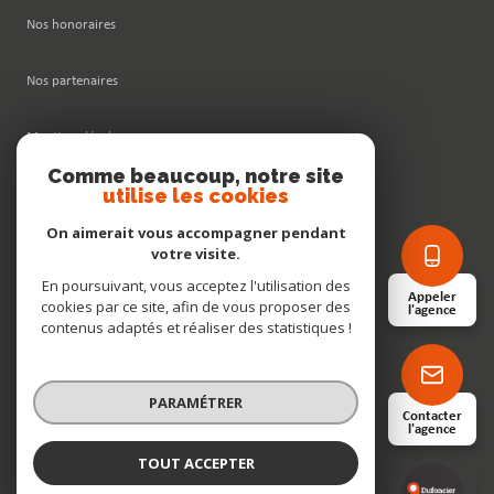
Nos honoraires
Nos partenaires
Mentions légales
Comme beaucoup, notre site
utilise les cookies
Admin
On aimerait vous accompagner pendant
Politique RGPD
votre visite.
En poursuivant, vous acceptez l'utilisation des
Appeler
cookies par ce site, afin de vous proposer des
Cookies
l'agence
contenus adaptés et réaliser des statistiques !
© 2026 | Tous droits réservés
PARAMÉTRER
Contacter
l'agence
Réalisé par
TOUT ACCEPTER
Dufoncier & Associés