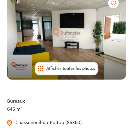
entrepôts
entrepôts
Afficher toutes les photos
Bureaux
645 m²
Chasseneuil-du-Poitou (86360)