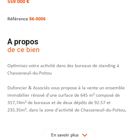
559 000 €
Référence
86-0006
A propos
de ce bien
Optimisez votre activité dans des bureaux de standing à
Chasseneuil-du-Poitou
Dufoncier & Associés vous propose à la vente un ensemble
immobilier rénové d'une surface de 645 m² composé de
317,74m² de bureaux et de deux dépôts de 92.57 et
235.35m², dans la zone d'activité de Chasseneuil-du-Poitou,
au nord de Poitiers, face à la technopole du Futuroscope
Un emplacement stratégique sur la D910 :
En savoir plus