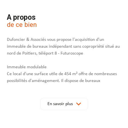
A propos
de ce bien
Dufoncier & Associés vous propose l'acquisition d'un
immeuble de bureaux indépendant sans copropriété situé au
nord de Poitiers, téléport 8 - Futuroscope
Immeuble modulable
Ce local d'une surface utile de 454 m² offre de nombreuses
possibilités d'aménagement. Il dispose de bureaux
cloisonnés, d'une grande salle de réunion et de 2 blocs
sanitaires. Son agencement flexible permet de diviser le
bâtiment en plusieurs zones distinctes.
En savoir plus
Vous pouvez ainsi envisager de répartir vos équipes en pôles
ou de sous-louer une partie du bâtiment à d'autres activités.