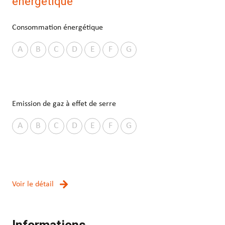
énergétique
Consommation énergétique
A
B
C
D
E
F
G
Emission de gaz à effet de serre
A
B
C
D
E
F
G
Voir le détail