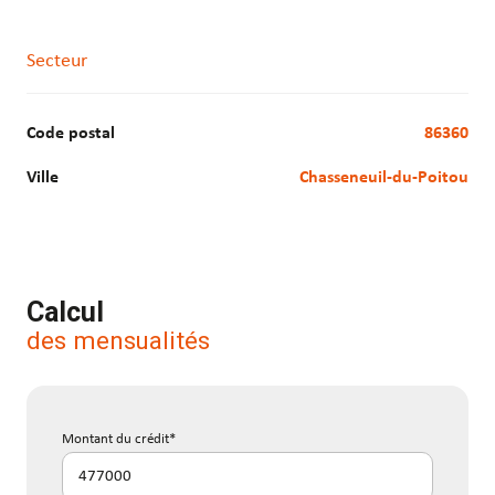
Accès routiers :
A10
Secteur
D910
Les informations sur les risques auxquels ce bien est exposé
Code postal
86360
sont disponibles sur le site Géorisques :
www.georisques.gouv.fr
Ville
Chasseneuil-du-Poitou
Calcul
des mensualités
Montant du crédit*