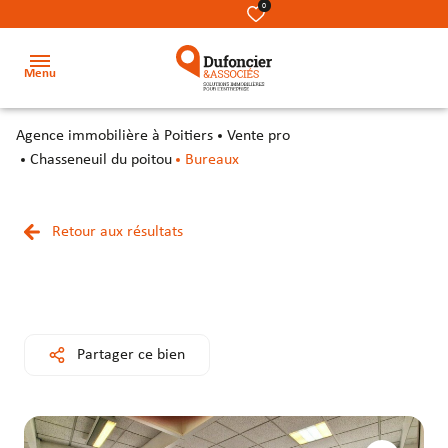
0
Menu
agence immobilière à Poitiers
Vente pro
Accueil
Chasseneuil du poitou
Bureaux
Acheter
Terrains
Terrains
Nos
Retour aux résultats
Louer
métiers
Locaux
Locaux
Investir
commerciaux
commerciaux
Notre
équipe
Secteur
Bureaux
Bureaux
Partager ce bien
Notre
Locaux
Locaux
cabinet
d’activité
d’activité
&
&
Contact