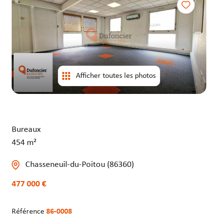
entrepôts
entrepôts
Afficher toutes les photos
Bureaux
454 m²
Chasseneuil-du-Poitou (86360)
477 000 €
Référence
86-0008