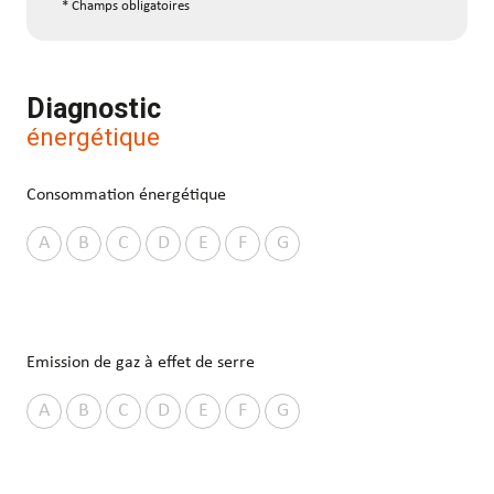
* Champs obligatoires
Diagnostic
énergétique
Consommation énergétique
A
B
C
D
E
F
G
Emission de gaz à effet de serre
A
B
C
D
E
F
G