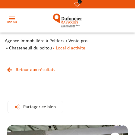
0
Menu
agence immobilière à Poitiers
Vente pro
Accueil
Chasseneuil du poitou
Local d activite
Acheter
Terrains
Terrains
Nos
Retour aux résultats
Louer
métiers
Locaux
Locaux
Investir
commerciaux
commerciaux
Notre
équipe
Secteur
Bureaux
Bureaux
Partager ce bien
Notre
Locaux
Locaux
cabinet
d’activité
d’activité
&
&
Contact