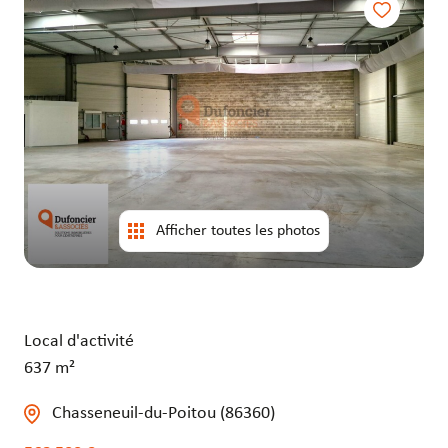
entrepôts
entrepôts
Afficher toutes les photos
Local d'activité
637 m²
Chasseneuil-du-Poitou (86360)