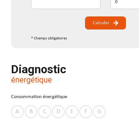
Calculer
* Champs obligatoires
Diagnostic
énergétique
Consommation énergétique
A
B
C
D
E
F
G