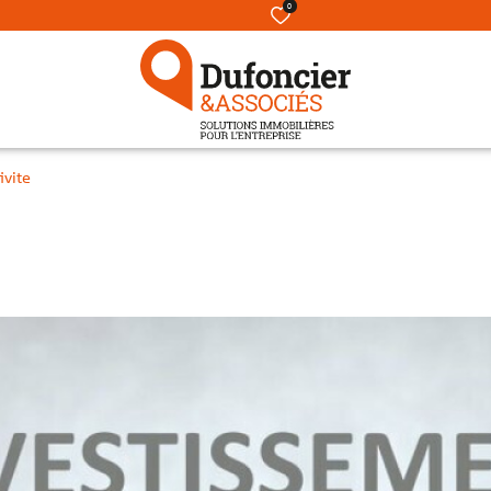
0
ivite