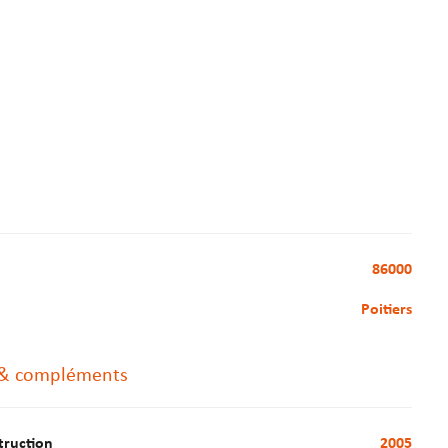
86000
Poitiers
 & compléments
truction
2005