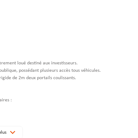
èrement loué destiné aux investisseurs.
publique, possédant plusieurs accès tous véhicules.
rigide de 2m deux portails coulissants.
ires :
plus