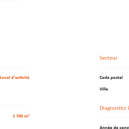
, chéneaux
Secteur
ncipale d'activité de 350m² environ.
ssier.
Local d'activité
Code postal
Ville
Diagnostics
1 700 m²
Année de cons