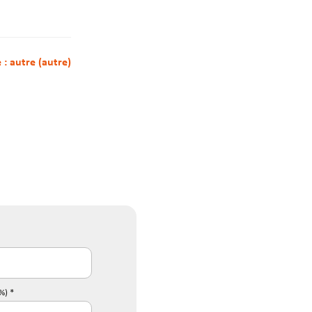
nt disponibles sur le site Géorisques : www.georisques.gouv.fr
e : autre (autre)
%) *