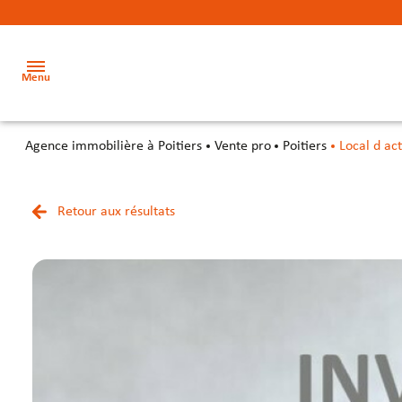
Menu
agence immobilière à Poitiers
Vente pro
Poitiers
Local d act
Accueil
Acheter
Retour aux résultats
Terrains
Terrains
Nos
Louer
métiers
Locaux
Locaux
Investir
commerciaux
commerciaux
Notre
équipe
Secteur
Bureaux
Bureaux
Notre
Locaux
Locaux
cabinet
d’activité
d’activité