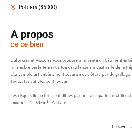
Poitiers (86000)
A propos
de ce bien
Dufoncier et Associés vous propose à la vente un bâtiment enti
Immeuble parfaitement situé dans la zone industrielle de la Ré
L'ensemble est entièrement sécurisé et clôturé par du grillage 
Toutes les cellules sont louées
Les risques financiers sont dilués par une occupation multilocata
Locataire 1 : 545m² - Activité
Locataire 2 : 230m² - Bureaux
Locataire 3 : 355m² - Activité
Locataire 4 : 230m² - Bureaux
En savoir 
Locataire 5 : 175m² - Bureaux