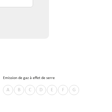
Emission de gaz à effet de serre
A
B
C
D
E
F
G