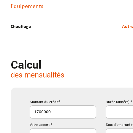
D951
Equipements
Les informations sur les risques auxquels ce bien est exposé so
Chauffage
autr
Calcul
des mensualités
Montant du crédit*
Durée (années) *
Votre apport *
Taux d'emprunt (