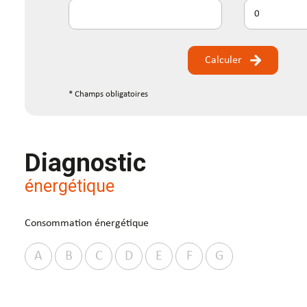
Calculer
* Champs obligatoires
Diagnostic
énergétique
Consommation énergétique
A
B
C
D
E
F
G