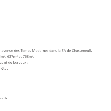
tué avenue des Temps Modernes dans la ZA de Chasseneuil.
34m², 637m² et 768m².
es et de bureaux :
 état
ourds.