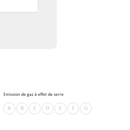
Emission de gaz à effet de serre
A
B
C
D
E
F
G