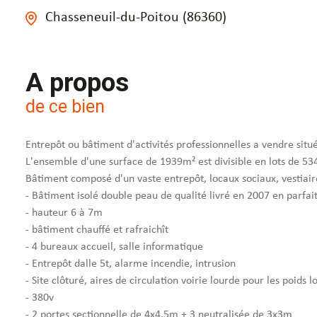
Chasseneuil-du-Poitou (86360)
A propos
de ce bien
Entrepôt ou bâtiment d'activités professionnelles a vendre si
L'ensemble d'une surface de 1939m² est divisible en lots de 5
Bâtiment composé d'un vaste entrepôt, locaux sociaux, vestiair
- Bâtiment isolé double peau de qualité livré en 2007 en parfait
- hauteur 6 à 7m
- bâtiment chauffé et rafraichît
- 4 bureaux accueil, salle informatique
- Entrepôt dalle 5t, alarme incendie, intrusion
- Site clôturé, aires de circulation voirie lourde pour les poids l
- 380v
- 2 portes sectionnelle de 4x4,5m + 3 neutralisée de 3x3m