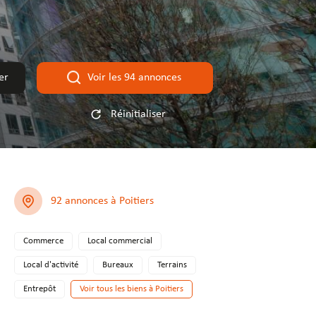
rer
Voir les
94
annonces
Réinitialiser