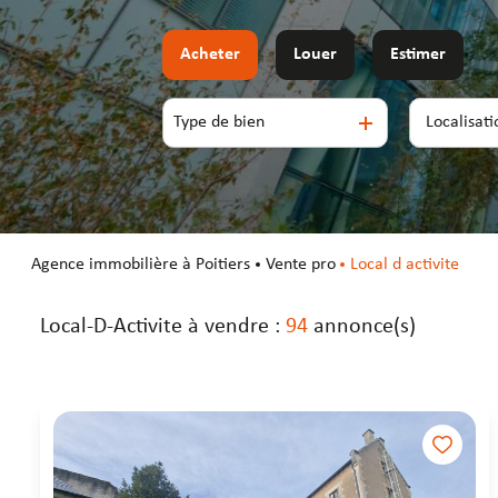
Acheter
Louer
Estimer
Type de bien
De l'immo pro
De l'immo pro
agence immobilière à Poitiers
Vente pro
Local d activite
Local-D-Activite à vendre :
94
annonce(s)